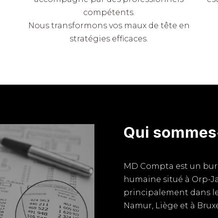
compétents.
Nous transformons vos maux de tête en
stratégies efficaces.
Qui sommes
MD Compta est un burea
humaine situé à Orp-J
principalement dans le
Namur, Liège et à Bruxe