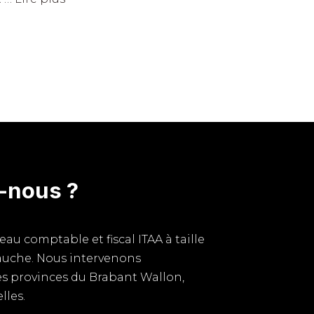
-nous ?
u comptable et fiscal ITAA à taille
auche. Nous intervenons
s provinces du Brabant Wallon,
lles.