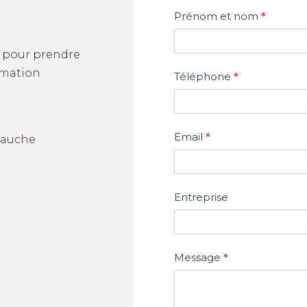
Contactez-
Prénom et nom
*
nous
r pour prendre
rmation
Téléphone
*
Email
*
-Jauche
Entreprise
Message
*