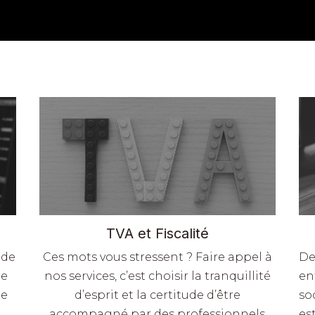
TVA et Fiscalité
 de
Ces mots vous stressent ? Faire appel à
De
re
nos services, c’est choisir la tranquillité
en
de
d’esprit et la certitude d’être
so
accompagné par des professionnels
est