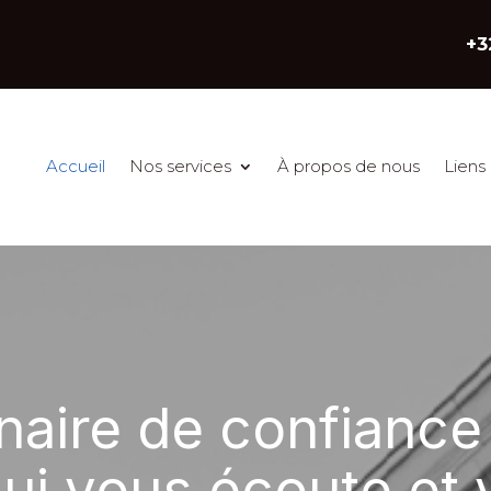
+3
Accueil
Nos services
À propos de nous
Liens 
naire de confiance
qui vous écoute et 