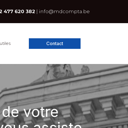
2 477 620 382
|
info@mdcompta.be
Contact
utiles
 de votre
vous assiste