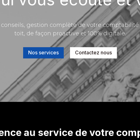
seils, gestion complète de votre comptabilité e
toit, de façon proactive et 100% digitale.
Nos services
Contactez nous
lence au service de votre comp