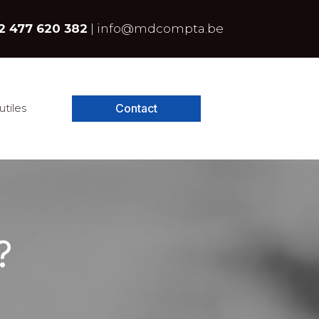
2 477 620 382
|
info@mdcompta.be
Contact
utiles
?