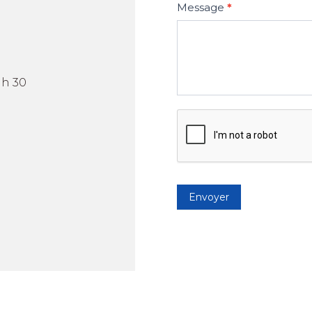
Message
*
 h 30
Envoyer