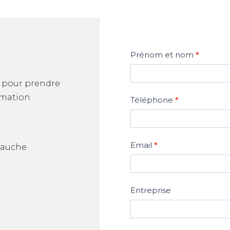
Contactez-
Prénom et nom
*
nous
r pour prendre
rmation
Téléphone
*
Email
*
-Jauche
Entreprise