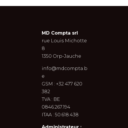
MD Compta srl
rue Louis Michotte
8
1350 Orp-Jauche
info@mdcompta.b
e
GSM : +32 477 620
382
TVA : BE
0846.267.194
ITAA : 50.618.438
Administrateur :