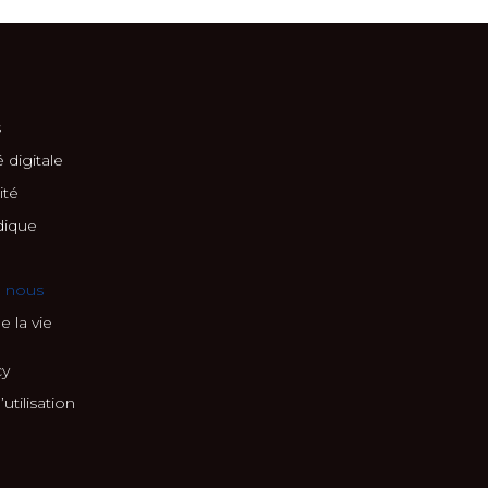
s
 digitale
ité
dique
e nous
e la vie
cy
utilisation